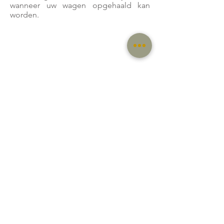
wanneer uw wagen opgehaald kan
worden.
info@4mud.be
Ma - Za: op afspraak